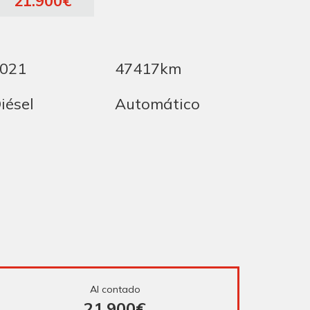
21.900€
021
47417km
iésel
Automático
Al contado
21.900€