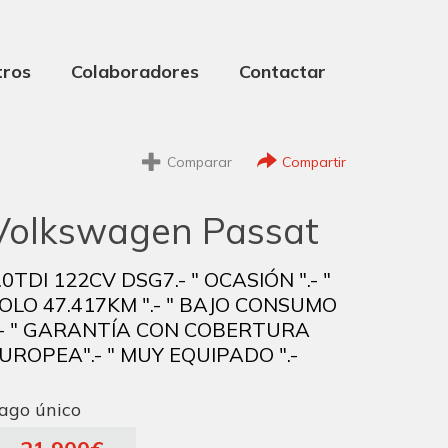
tros
Colaboradores
Contactar
Comparar
Compartir
Volkswagen Passat
.0TDI 122CV DSG7.- " OCASIÓN ".- "
OLO 47.417KM ".- " BAJO CONSUMO
.- " GARANTÍA CON COBERTURA
UROPEA".- " MUY EQUIPADO ".-
ago único