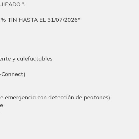
IPADO ".-
% TIN HASTA EL 31/07/2026*
ente y calefactables
p-Connect)
de emergencia con detección de peatones)
te
s