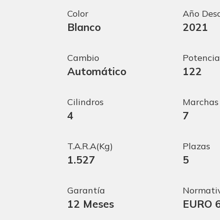
Color
Año Des
Blanco
2021
Cambio
Potencia
Automático
122
Cilindros
Marchas
4
7
T.A.R.A(Kg)
Plazas
1.527
5
Garantía
Normativ
12 Meses
EURO 