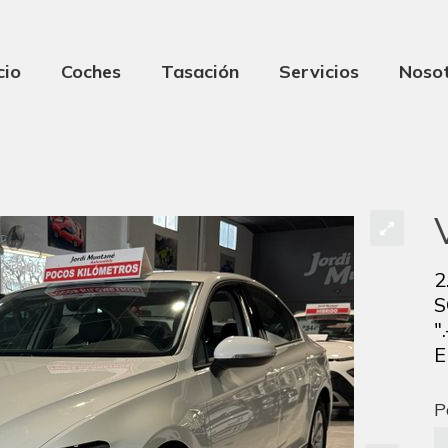
cio
Coches
Tasación
Servicios
Noso
2
S
"
E
P