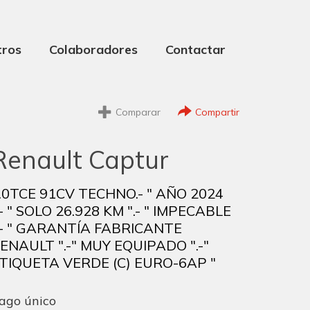
tros
Colaboradores
Contactar
Comparar
Compartir
Renault Captur
.0TCE 91CV TECHNO.- " AÑO 2024
.- " SOLO 26.928 KM ".- " IMPECABLE
.- " GARANTÍA FABRICANTE
ENAULT ".-" MUY EQUIPADO ".-"
TIQUETA VERDE (C) EURO-6AP "
ago único