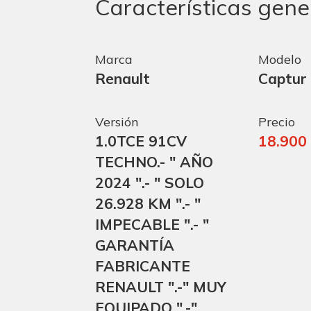
Características gene
Marca
Modelo
Renault
Captur
Versión
Precio
1.0TCE 91CV
18.900
TECHNO.- " AÑO
2024 ".- " SOLO
26.928 KM ".- "
IMPECABLE ".- "
GARANTÍA
FABRICANTE
RENAULT ".-" MUY
EQUIPADO ".-"