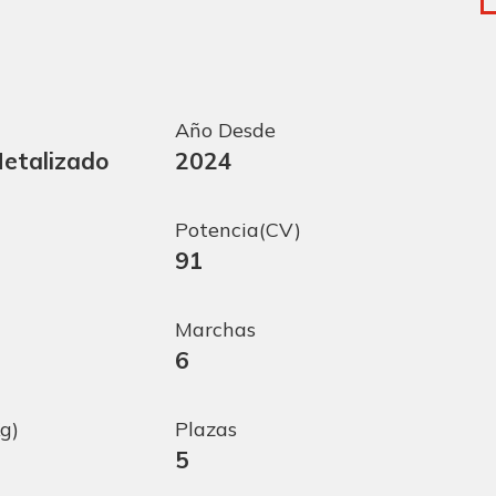
Año Desde
etalizado
2024
Potencia(CV)
91
Marchas
6
g)
Plazas
5