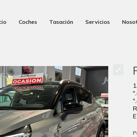
cio
Coches
Tasación
Servicios
Noso
1
"
"
R
E
P