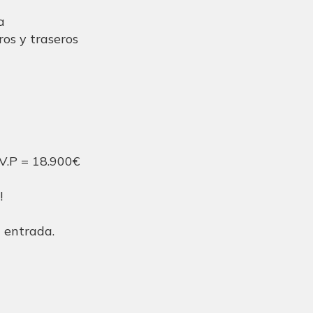
a
os y traseros
V.P = 18.900€
!
n entrada.