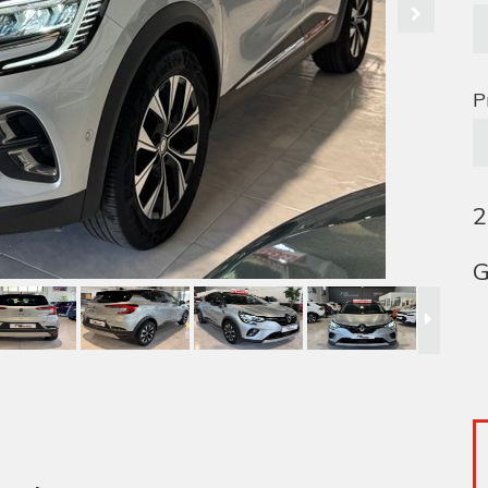
P
2
G