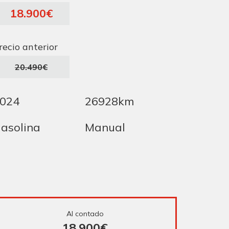
18.900€
recio anterior
20.490€
024
26928km
asolina
Manual
Al contado
18.900€