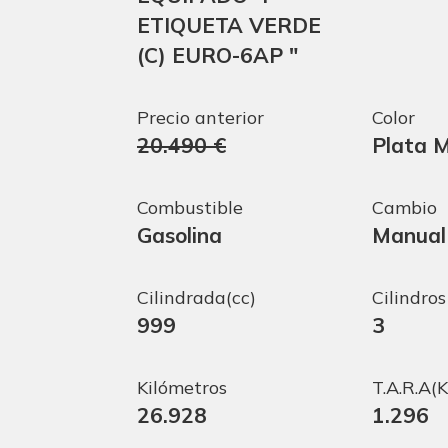
ETIQUETA VERDE
(C) EURO-6AP "
Precio anterior
Color
20.490 €
Plata M
Combustible
Cambio
Gasolina
Manual
Cilindrada(cc)
Cilindros
999
3
Kilómetros
T.A.R.A(K
26.928
1.296