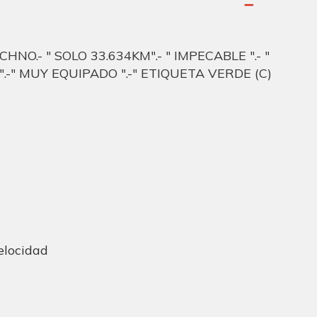
O.- " SOLO 33.634KM".- " IMPECABLE ".- "
-" MUY EQUIPADO ".-" ETIQUETA VERDE (C)
velocidad