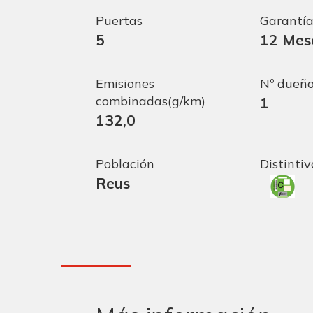
Puertas
Garantí
5
12 Mes
Emisiones
Nº dueño
combinadas(g/km)
1
132,0
Población
Distinti
Reus