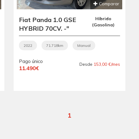
Comparar
Fiat Panda 1.0 GSE
Híbrido
(Gasolina)
HYBRID 70CV. -"
IMPECABLE ".-" BAJO
CONSUMO ".- "
2022
71.718km
Manual
ETIQUETA ECO ".- "
Pago único
GARANTÍA CON
Desde
153,00 €/mes
11.490€
COBERTURA
EUROPEA ".-
1