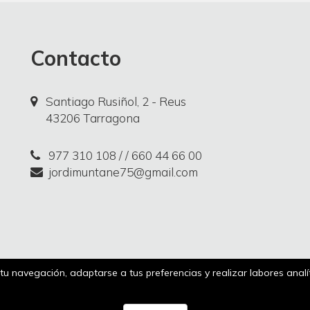
Contacto
Santiago Rusiñol, 2 - Reus
43206 Tarragona
977 310 108
/ / 660 44 66 00
jordimuntane75@gmail.com
r tu navegación, adaptarse a tus preferencias y realizar labores anal
Más información
ica de privacidad
Comparador