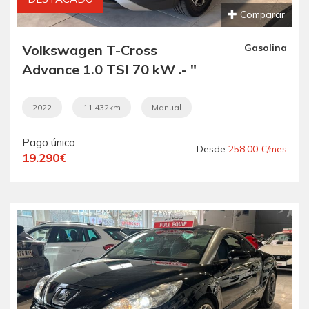
Comparar
Volkswagen T-Cross
Gasolina
Advance 1.0 TSI 70 kW .- "
REESTRENO ".- "
IMPECABLE ".- " SOLO
2022
11.432km
Manual
11.432KM ".-" GARANTÍA
Pago único
CON COBERTURA
Desde
258,00 €/mes
19.290€
EUROPEA ".- " VEHÍCULO
RECOMENDADO ".-