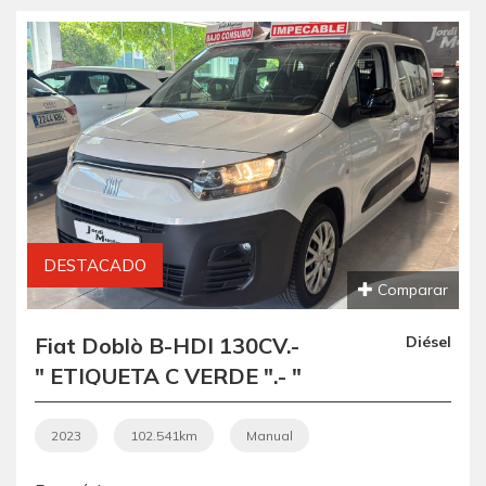
DESTACADO
Comparar
Fiat Doblò B-HDI 130CV.-
Diésel
" ETIQUETA C VERDE ".- "
REVISADA Y
GARANTIZADA ".- "
2023
102.541km
Manual
IMPECABLE ".- " BAJO