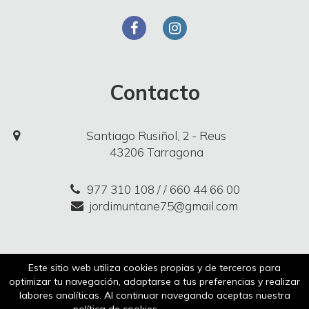
Contacto
Santiago Rusiñol, 2 - Reus
43206 Tarragona
977 310 108
/ / 660 44 66 00
jordimuntane75@gmail.com
Aviso legal
Política de cookies
Este sitio web utiliza cookies propias y de terceros para
optimizar tu navegación, adaptarse a tus preferencias y realizar
Política de privacidad
Comparador
labores analíticas. Al continuar navegando aceptas nuestra