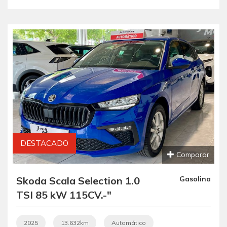
DESTACADO
Comparar
Skoda Scala Selection 1.0
Gasolina
TSI 85 kW 115CV.-"
AUTOMÁTICO".- "
ETIQUETA C VERDE ".- "
2025
13.632km
Automático