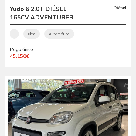
Yudo 6 2.0T DIÉSEL
Diésel
165CV ADVENTURER
VEHÍCULO NUEVO CON
ENTREGA INMEDIATA
0km
Automático
POCAS UNIDADES
Pago único
45.150€