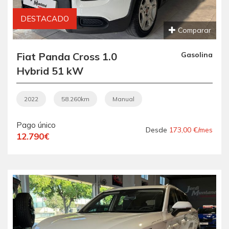
DESTACADO
Comparar
Fiat Panda Cross 1.0
Gasolina
Hybrid 51 kW
2022
58.260km
Manual
Pago único
Desde
173,00 €/mes
12.790€