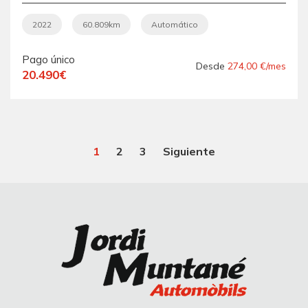
ADVANCE .-"
AUTOMÁTICO ".-"
2022
60.809km
Automático
GARANTÍA CON
Pago único
COBERTURA EUROPEA ".-
Desde
274,00 €/mes
20.490€
" EQUIPADO ".-"
NACIONAL ".-" VEHÍCULO
RECOMENDADO ".-
1
2
3
Siguiente