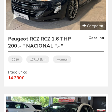
Comparar
Peugeot RCZ RCZ 1.6 THP
Gasolina
200 .- " NACIONAL ".- "
IMPECABLE ".- " COUPÉ
DEPORTIVO 2+2 PLAZAS
2010
127.176km
Manual
".- " MATRICULADO EL
Pago único
07/12/2010 ".-
14.390€