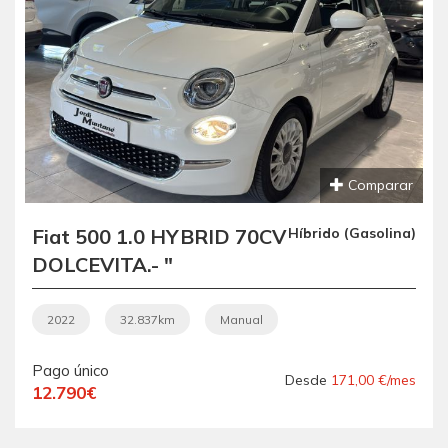
Comparar
Fiat 500 1.0 HYBRID 70CV
Híbrido (Gasolina)
DOLCEVITA.- "
MICROHÍBRIDO ".- "
ETIQUETA ECO ".- "
2022
32.837km
Manual
IMPECABLE ".- " BAJO
Pago único
CONSUMO ".- "
Desde
171,00 €/mes
12.790€
GARANTÍA CON
COBERTURA EUROPEA ".-