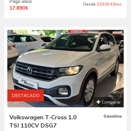
Pago único
CONSUMO ".-
Desde
239,00 €/mes
17.890€
DESTACADO
Comparar
Volkswagen T-Cross 1.0
Gasolina
TSI 110CV DSG7