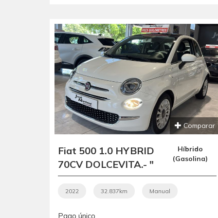
VERDE ".-"
GARANTÍA CON
COBERTURA
EUROPEA ".-
Comparar
Fiat 500 1.0 HYBRID
Híbrido
(Gasolina)
70CV DOLCEVITA.- "
MICROHÍBRIDO ".- "
ETIQUETA ECO ".- "
2022
32.837km
Manual
IMPECABLE ".- " BAJO
Pago único