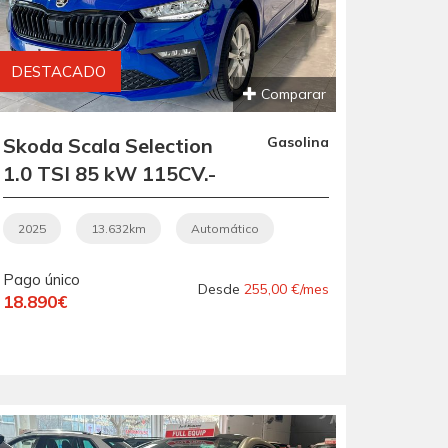
DESTACADO
Comparar
Skoda Scala Selection
Gasolina
1.0 TSI 85 kW 115CV.-
" AUTOMÁTICO".- "
ETIQUETA C VERDE
2025
13.632km
Automático
".- " REVISADO Y
Pago único
GARANTIZADO ".- "
Desde
255,00 €/mes
18.890€
MUY EQUIPADO ".- "
GARANTÍA
FABRICANTE SKODA
".-