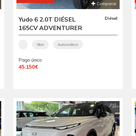
Comparar
Yudo 6 2.0T DIÉSEL
Diésel
165CV ADVENTURER
VEHÍCULO NUEVO
CON ENTREGA
0km
Automático
INMEDIATA POCAS
Pago único
UNIDADES
45.150€