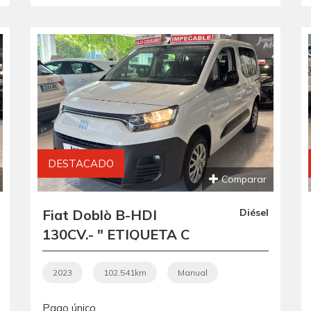
VEHÍCULO
RECOMENDADO ".-
DESTACADO
Comparar
Fiat Doblò B-HDI
Diésel
130CV.- " ETIQUETA C
VERDE ".- "
REVISADA Y
2023
102.541km
Manual
GARANTIZADA ".- "
Pago único