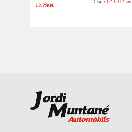
CONSUMO ".- "
Desde
171,00 €/mes
12.790€
GARANTÍA CON
COBERTURA
EUROPEA ".-