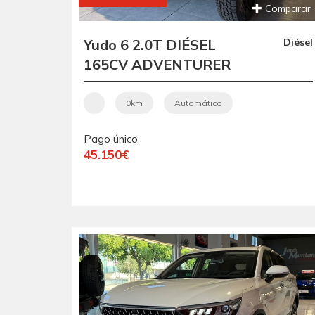
Comparar
Yudo 6 2.0T DIÉSEL
Diésel
165CV ADVENTURER
VEHÍCULO NUEVO
CON ENTREGA
0km
Automático
INMEDIATA POCAS
Pago único
UNIDADES
45.150€