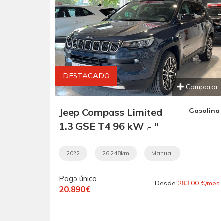
DESTACADO
Comparar
Jeep Compass Limited
Gasolina
1.3 GSE T4 96 kW .- "
REESTRENO ".-"
SOLAMENTE 26.248
2022
26.248km
Manual
KM ".- " UNIDAD
Pago único
EQUIPADA ".- "
Desde
283,00 €/mes
20.890€
ETIQUETA
MEDIOAMBIENTAL C