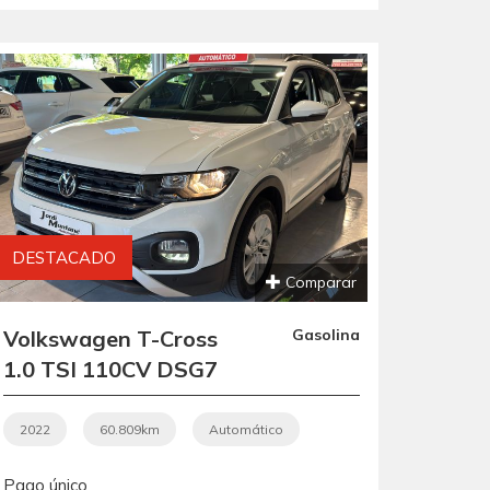
DESTACADO
Comparar
Volkswagen T-Cross
Gasolina
1.0 TSI 110CV DSG7
ADVANCE .-"
AUTOMÁTICO ".-"
2022
60.809km
Automático
GARANTÍA CON
Pago único