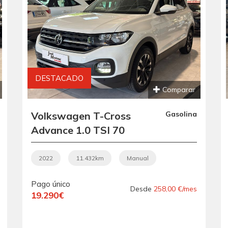
DESTACADO
Comparar
Volkswagen T-Cross
Gasolina
Advance 1.0 TSI 70
kW .- " REESTRENO
".- " IMPECABLE ".- "
2022
11.432km
Manual
SOLO 11.432KM ".-"
Pago único
GARANTÍA CON
Desde
258,00 €/mes
19.290€
COBERTURA
EUROPEA ".- "