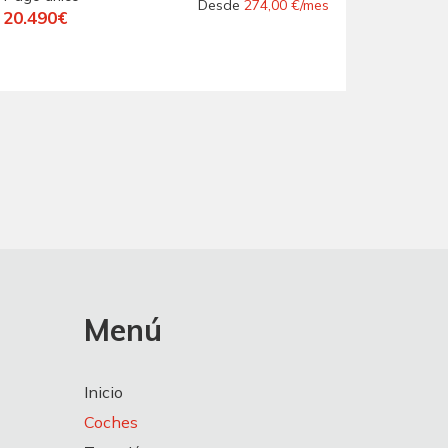
COBERTURA
Desde
274,00 €/mes
20.490€
EUROPEA ".-"
EQUIPADO ".-"
NACIONAL ".-"
VEHÍCULO
RECOMENDADO ".-
Menú
Inicio
Coches