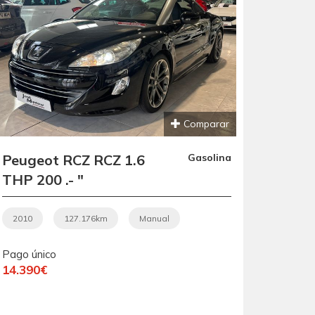
Comparar
Peugeot RCZ RCZ 1.6
Gasolina
THP 200 .- "
NACIONAL ".- "
IMPECABLE ".- "
2010
127.176km
Manual
COUPÉ DEPORTIVO
Pago único
2+2 PLAZAS ".- "
14.390€
MATRICULADO EL
07/12/2010 ".-