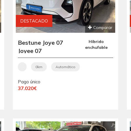
DESTACADO
Comparar
Bestune Joye 07
Híbrido
enchufable
Joyee 07
0km
Automático
Pago único
37.020€