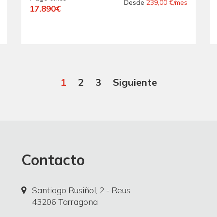
IMPECABLE ".- " BAJO
Desde
239,00 €/mes
17.890€
CONSUMO ".-
1
2
3
Siguiente
Contacto
Santiago Rusiñol, 2 - Reus
43206 Tarragona