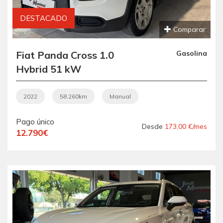
DESTACADO
Comparar
Fiat Panda Cross 1.0
Gasolina
Hybrid 51 kW
2022
58.260km
Manual
Pago único
Desde
173,00 €/mes
12.790€