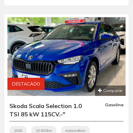
DESTACADO
Comparar
Skoda Scala Selection 1.0
Gasolina
TSI 85 kW 115CV.-"
AUTOMÁTICO".- "
ETIQUETA C VERDE ".- "
2025
13.632km
Automático