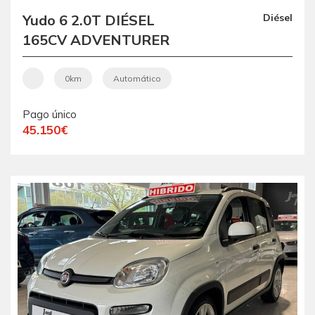
Yudo 6 2.0T DIÉSEL
Diésel
165CV ADVENTURER
VEHÍCULO NUEVO CON
ENTREGA INMEDIATA
0km
Automático
POCAS UNIDADES
Pago único
45.150€