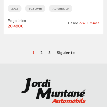
ADVANCE .-"
AUTOMÁTICO ".-"
2022
60.809km
Automático
GARANTÍA CON
Pago único
COBERTURA EUROPEA ".-
Desde
274,00 €/mes
20.490€
" EQUIPADO ".-"
NACIONAL ".-" VEHÍCULO
RECOMENDADO ".-
1
2
3
Siguiente