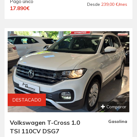
Pago único
CONSUMO ".-
Desde
239,00 €/mes
17.890€
DESTACADO
Comparar
Volkswagen T-Cross 1.0
Gasolina
TSI 110CV DSG7