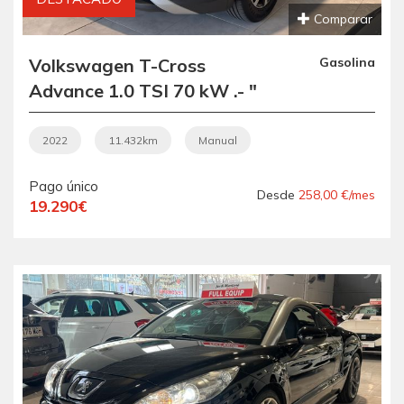
Comparar
Volkswagen T-Cross
Gasolina
Advance 1.0 TSI 70 kW .- "
REESTRENO ".- "
IMPECABLE ".- " SOLO
2022
11.432km
Manual
11.432KM ".-" GARANTÍA
Pago único
CON COBERTURA
Desde
258,00 €/mes
19.290€
EUROPEA ".- " VEHÍCULO
RECOMENDADO ".-