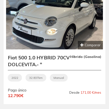
Comparar
Fiat 500 1.0 HYBRID 70CV
Híbrido (Gasolina)
DOLCEVITA.- "
MICROHÍBRIDO ".- "
ETIQUETA ECO ".- "
2022
32.837km
Manual
IMPECABLE ".- " BAJO
Pago único
CONSUMO ".- "
Desde
171,00 €/mes
12.790€
GARANTÍA CON
COBERTURA EUROPEA ".-