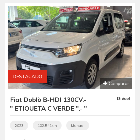
DESTACADO
Comparar
Fiat Doblò B-HDI 130CV.-
Diésel
" ETIQUETA C VERDE ".- "
REVISADA Y
GARANTIZADA ".- "
2023
102.541km
Manual
IMPECABLE ".- " BAJO