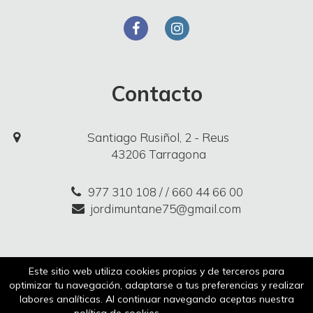
Contacto
Santiago Rusiñol, 2 - Reus
43206 Tarragona
977 310 108
/ / 660 44 66 00
jordimuntane75@gmail.com
Aviso legal
Política de cookies
Este sitio web utiliza cookies propias y de terceros para
optimizar tu navegación, adaptarse a tus preferencias y realizar
Política de privacidad
Comparador
labores analíticas. Al continuar navegando aceptas nuestra