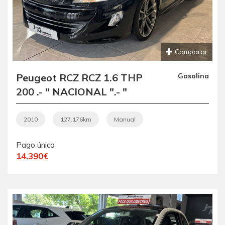
Comparar
Peugeot RCZ RCZ 1.6 THP
Gasolina
200 .- " NACIONAL ".- "
IMPECABLE ".- " COUPÉ
DEPORTIVO 2+2 PLAZAS
2010
127.176km
Manual
".- " MATRICULADO EL
Pago único
07/12/2010 ".-
14.390€